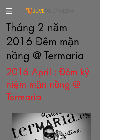
Tháng 2 năm
2016 Đêm mặn
nồng @ Termaria
2016 April : Đêm kỷ
niệm mặn nồng @
Termaria