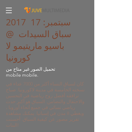
2017 17 سبتمبر:
سباق السيدات @
باسيو ماريتيمو لا
كورونيا
تحميل الصور غير متاح من
mobile mobile.
كان لسباق النساء أكثر من 7000 عداء في
نسخته الخامسة في مدينة لاكورونيا. صباح
ترافقه أفضل روح رياضية في التحسين
والاحتفال والتضامن. السباق هو أكبر حدث
رياضي نسائي في جميع أنحاء أوروبا ،
ويغطي 8 مدن في إسبانيا. يمكنك مشاهدة
تقرير مصور عن كيفية السباق. أحسنت
البنات!